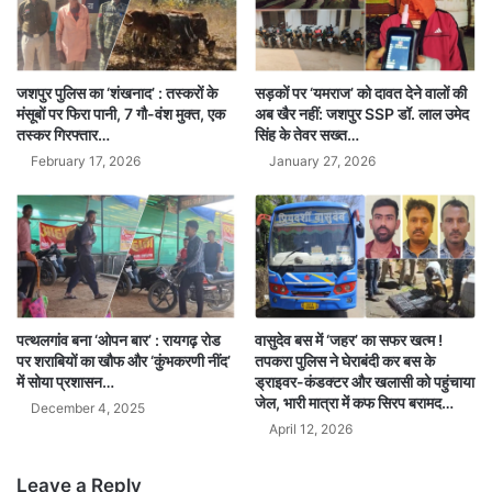
जशपुर पुलिस का ‘शंखनाद’ : तस्करों के
सड़कों पर ‘यमराज’ को दावत देने वालों की
मंसूबों पर फिरा पानी, 7 गौ-वंश मुक्त, एक
अब खैर नहीं: जशपुर SSP डॉ. लाल उमेद
तस्कर गिरफ्तार…
सिंह के तेवर सख्त…
February 17, 2026
January 27, 2026
पत्थलगांव बना ‘ओपन बार’ : रायगढ़ रोड
वासुदेव बस में ‘जहर’ का सफर खत्म !
पर शराबियों का खौफ और ‘कुंभकरणी नींद’
तपकरा पुलिस ने घेराबंदी कर बस के
में सोया प्रशासन…
ड्राइवर-कंडक्टर और खलासी को पहुंचाया
जेल, भारी मात्रा में कफ सिरप बरामद…
December 4, 2025
April 12, 2026
Leave a Reply