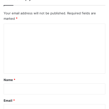
Your email address will not be published.
Required fields are
marked
*
C
o
m
m
e
n
t
*
Name
*
Email
*