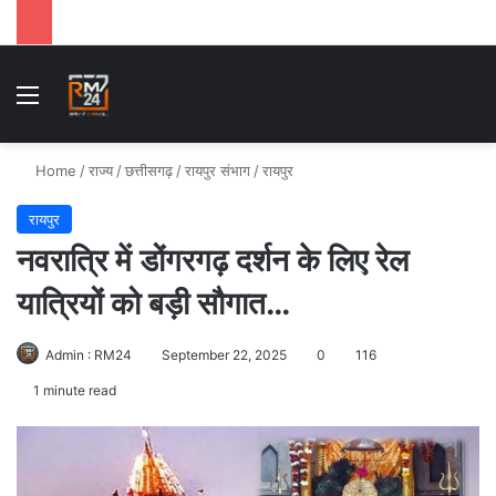
Menu
Se
Home
/
राज्य
/
छत्तीसगढ़
/
रायपुर संभाग
/
रायपुर
रायपुर
नवरात्रि में डोंगरगढ़ दर्शन के लिए रेल
यात्रियों को बड़ी सौगात…
Admin : RM24
September 22, 2025
0
116
1 minute read