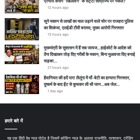
प्रभारी कसेंगे “खिलावन” के सट्टा साम्राज्य पर नकेल?
12 hours ago
सूने मकान से लाखों का माल उड़ाने वाले चोर पर राजहरा पुलिस
का शिकंजा, एलईडी टीवी बरामद; मुख्य आरोपी गिरफ्तार
13 hours ago
मुख्य्मंत्री के सुशासन में हैं सब जायज…हाईकोर्ट के आदेश को
ठेंगा दिखाकर तोड़ दिए गरीबों के मकान, बिना मुआवजा दिए बनाई
सड़क!…
21 hours ago
हैवानियत की हदें पार! लैलूंगा में माँ-बेटी का हत्यारा गिरफ्तार,
दुष्कर्म के बाद ईंट से कूचकर ली थी जान…अब जेल…
1 day ago
हमारे बारे में
यह एक हिंदी वेब न्यूज़ पोर्टल है जिसमें ब्रेकिंग न्यूज़ के अलावा राजनीति, प्रशासन, ट्रेंडिंग