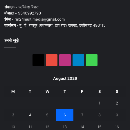
संपादक -
ऋषिकेश मिश्रा
मोबाइल -
9340992793
ईमेल -
rm24multimedia@gmail.com
कार्यालय -
मु. पो. राजपुर (बथानपारा, ढाप रोड) रायगढ़, छत्तीसगढ़ 496115
हमसे जुड़े
X
YouTube
Instagram
Telegram
WhatsApp
August 2026
M
T
W
T
F
S
S
1
2
3
4
5
6
7
8
9
10
11
12
13
14
15
16