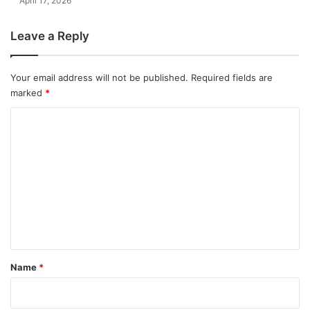
April 17, 2026
Leave a Reply
Your email address will not be published.
Required fields are
marked
*
C
o
m
m
e
n
t
*
Name
*