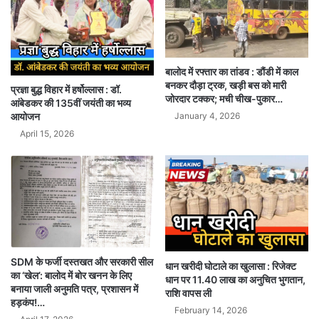
बालोद में रफ्तार का तांडव : डौंडी में काल
बनकर दौड़ा ट्रक, खड़ी बस को मारी
प्रज्ञा बुद्ध विहार में हर्षोल्लास : डॉ.
जोरदार टक्कर; मची चीख-पुकार…
आंबेडकर की 135वीं जयंती का भव्य
January 4, 2026
आयोजन
April 15, 2026
SDM के फर्जी दस्तखत और सरकारी सील
धान खरीदी घोटाले का खुलासा : रिजेक्ट
का ‘खेल’: बालोद में बोर खनन के लिए
धान पर 11.40 लाख का अनुचित भुगतान,
बनाया जाली अनुमति पत्र, प्रशासन में
राशि वापस ली
हड़कंप!…
February 14, 2026