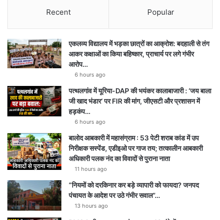
u
s
l
a
Recent
Popular
T
t
e
t
एकलव्य विद्यालय में भड़का छात्रों का आक्रोश: बदहाली से तंग
u
a
g
s
आकर कक्षाओं का किया बहिष्कार, प्राचार्य पर लगे गंभीर
आरोप…
b
g
r
A
6 hours ago
e
r
a
p
पत्थलगांव में यूरिया-DAP की भयंकर कालाबाजारी : ‘जय बाला
जी खाद भंडार’ पर FIR की मांग, जीएसटी और प्रशासन में
a
m
p
हड़कंप…
6 hours ago
m
बालोद आबकारी में महासंग्राम : 53 पेटी शराब कांड में उप
निरीक्षक सस्पेंड, एडीइओ पर गाज तय; तत्कालीन आबकारी
अधिकारी पलक नंद का विवादों से पुराना नाता
11 hours ago
“नियमों को दरकिनार कर बड़े व्यापारी को फायदा? जनपद
पंचायत के आदेश पर उठे गंभीर सवाल”…
13 hours ago