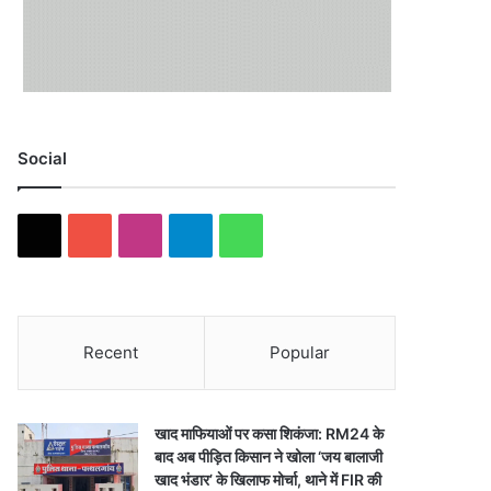
Social
X
Y
I
T
W
o
n
e
h
u
s
l
a
Recent
Popular
T
t
e
t
u
a
g
s
खाद माफियाओं पर कसा शिकंजा: RM24 के
b
g
r
A
बाद अब पीड़ित किसान ने खोला ‘जय बालाजी
खाद भंडार’ के खिलाफ मोर्चा, थाने में FIR की