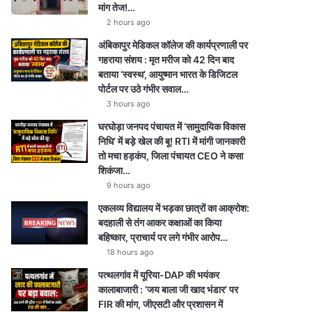
e
r
a
p
मांग तेज!…
2 hours ago
a
m
p
अंबिकापुर मेडिकल कॉलेज की कार्यप्रणाली पर
m
गहराया संशय : मृत मरीज को 42 दिन बाद
बताया ‘स्वस्थ’, आयुष्मान भारत के डिजिटल
पोर्टल पर उठे गंभीर सवाल…
3 hours ago
घरघोड़ा जनपद पंचायत में ‘सामुदायिक विकास
निधि’ में बड़े खेल की बू! RTI में मांगी जानकारी
तो मचा हड़कंप, जिला पंचायत CEO ने कसा
शिकंजा…
9 hours ago
एकलव्य विद्यालय में भड़का छात्रों का आक्रोश:
बदहाली से तंग आकर कक्षाओं का किया
बहिष्कार, प्राचार्य पर लगे गंभीर आरोप…
18 hours ago
पत्थलगांव में यूरिया-DAP की भयंकर
कालाबाजारी : ‘जय बाला जी खाद भंडार’ पर
FIR की मांग, जीएसटी और प्रशासन में