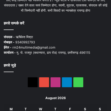
लिए कोई ज़िम्मेदार नहीं स्वीकार करता है। न्यूज़ पोर्टल में प्रकाशित ऐसी सामग्री के लिए
संवाददाता / खबर देने वाला स्वयं जिम्मेदार होगा, स्वामी, मुद्रक, प्रकाशक, संपादक की कोई
भी जिम्मेदारी नहीं होगी. सभी विवादों का न्यायक्षेत्र रायगढ़ होगा
हमसे सम्पर्क करें
संपादक -
ऋषिकेश मिश्रा
मोबाइल -
9340992793
ईमेल -
rm24multimedia@gmail.com
कार्यालय -
मु. पो. राजपुर (बथानपारा, ढाप रोड) रायगढ़, छत्तीसगढ़ 496115
हमसे जुड़े
X
YouTube
Instagram
Telegram
WhatsApp
August 2026
M
T
W
T
F
S
S