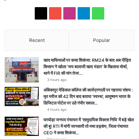
X
Y
I
T
W
o
n
e
h
u
s
l
a
Recent
Popular
T
t
e
t
खाद माफियाओं पर कसा शिकंजा: RM24 के बाद अब पीड़ित
u
a
g
s
किसान ने खोला ‘जय बालाजी खाद भंडार’ के खिलाफ मोर्चा,
थाने में FIR की मांग तेज!…
b
g
r
A
3 hours ago
e
r
a
p
अंबिकापुर मेडिकल कॉलेज की कार्यप्रणाली पर गहराया संशय :
मृत मरीज को 42 दिन बाद बताया ‘स्वस्थ’, आयुष्मान भारत के
a
m
p
डिजिटल पोर्टल पर उठे गंभीर सवाल…
4 hours ago
m
घरघोड़ा जनपद पंचायत में ‘सामुदायिक विकास निधि’ में बड़े खेल
की बू! RTI में मांगी जानकारी तो मचा हड़कंप, जिला पंचायत
CEO ने कसा शिकंजा…